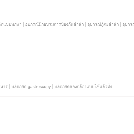
|
|
|
ำลักแบบพกพา
อุปกรณ์ฝึกอบรมการป้องกันสำลัก
อุปกรณ์กู้ภัยสำลัก
อุปกร
|
|
าหาร
บล็อกกัด gastroscopy
บล็อกกัดส่องกล้องแบบใช้แล้วทิ้ง