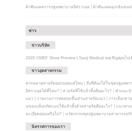
|
ผ้าพันแผลการปฐมพยาบาลอิสราเอล
ผ้าพันแผลฉุกเฉินของ
ข่าว
ข่าวบริษัท
2025 CMEF Show Preview | Sanji Medical ขอเชิญคุณไปเย
ข่าวอุตสาหกรรม
|
ควรคลายสายรัดออกบ่อยแค่ไหน
สิ่งที่ต้องใส่ในชุดปฐมพ
|
|
อิสราเอลได้ที่ไหน?
สายรัดที่ใช้แล้วทิ้งคืออะไร?
คำแนะนำผล
|
|
แมว
รายงานการทดสอบชิ้นส่วนสายรัดแมว
การเลือกสา
|
นของบล็อกกัดแบบใช้แล้วทิ้งด้วยสายรัดคืออะไร?
แนวทางก
|
ละเอียดอ่อนหรือไม่?
นวัตกรรมชุดปฐมพยาบาลสามารถปรับป
นิทรรศการของเรา