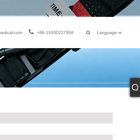
medical.com
+86-15930227958
Language