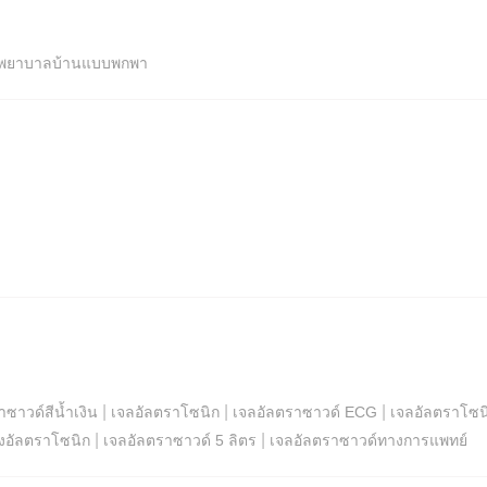
พยาบาลบ้านแบบพกพา
|
|
|
าซาวด์สีน้ำเงิน
เจลอัลตราโซนิก
เจลอัลตราซาวด์ ECG
เจลอัลตราโซน
|
|
้งอัลตราโซนิก
เจลอัลตราซาวด์ 5 ลิตร
เจลอัลตราซาวด์ทางการแพทย์