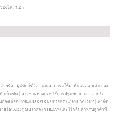
นของอิสราเอล
|
สายรัด - ผู้พิทักษ์ชีวิต
คุณสามารถใช้ผ้าพันแผลฉุกเฉินของ
|
ัวเข็มขัด
สงครามทางยุทธวิธีการปฐมพยาบาล - สายรัด
|
ต้องเลือกผ้าพันแผลฉุกเฉินของอิสราเอลที่บาดเจ็บ?
ฟังก์ชั่
ายร้อนของคุณปราศจาก HEMA และไร้กลิ่นสำหรับลูกค้าที่