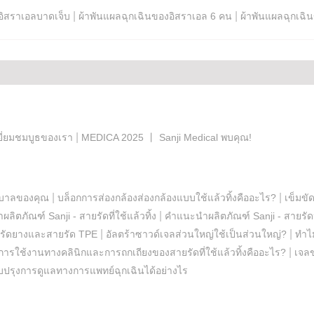
|
|
อิสราเอลบาดเจ็บ
ผ้าพันแผลฉุกเฉินของอิสราเอล 6 คน
ผ้าพันแผลฉุกเฉิ
|
ี่ยมชมบูธของเรา
MEDICA 2025 丨 Sanji Medical พบคุณ!
|
|
ยาบาลของคุณ
บล็อกการส่องกล้องส่องกล้องแบบใช้แล้วทิ้งคืออะไร?
เข็มขัด
|
ิตภัณฑ์ Sanji - สายรัดที่ใช้แล้วทิ้ง
คำแนะนำผลิตภัณฑ์ Sanji - สายรัดห
|
|
ยรัดยางและสายรัด TPE
อัลตร้าซาวด์เจลส่วนใหญ่ใช้เป็นส่วนใหญ่?
ทำไม
|
ารใช้งานทางคลินิกและการถกเถียงของสายรัดที่ใช้แล้วทิ้งคืออะไร?
เจลข
รุงการดูแลทางการแพทย์ฉุกเฉินได้อย่างไร