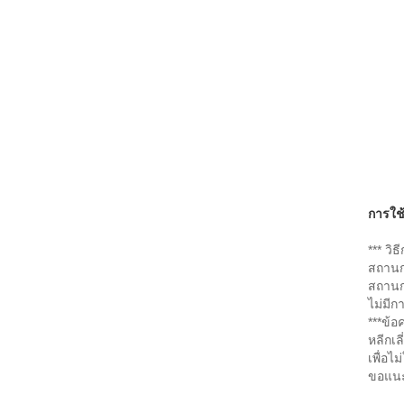
การใช
*** วิ
สถานก
สถานก
ไม่มีก
***ข้อ
หลีกเล
เพื่อไ
ขอแนะน