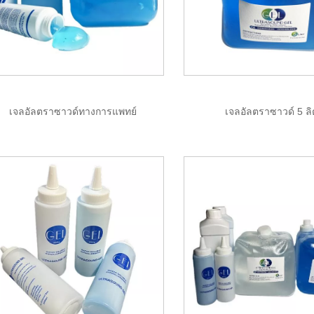
เจลอัลตราซาวด์ทางการแพทย์
เจลอัลตราซาวด์ 5 ล