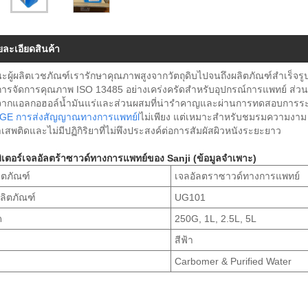
ยละเอียดสินค้า
ะผู้ผลิตเวชภัณฑ์เรารักษาคุณภาพสูงจากวัตถุดิบไปจนถึงผลิตภัณฑ์สำเร็จรู
ารจัดการคุณภาพ ISO 13485 อย่างเคร่งครัดสำหรับอุปกรณ์การแพทย์ ส่วนผ
ากแอลกอฮอล์น้ำมันแร่และส่วนผสมที่น่ารำคาญและผ่านการทดสอบการระคา
 GE การส่งสัญญาณทางการแพทย์
l
ไม่เพียง แต่เหมาะสำหรับชมรมความงาม 
สพติดและไม่มีปฏิกิริยาที่ไม่พึงประสงค์ต่อการสัมผัสผิวหนังระยะยาว
ิเตอร์เจลอัลตร้าซาวด์ทางการแพทย์ของ Sanji (ข้อมูลจำเพาะ)
ลิตภัณฑ์
เจลอัลตราซาวด์ทางการแพทย์
ลิตภัณฑ์
UG101
ด
250G, 1L, 2.5L, 5L
สีฟ้า
Carbomer & Purified Water