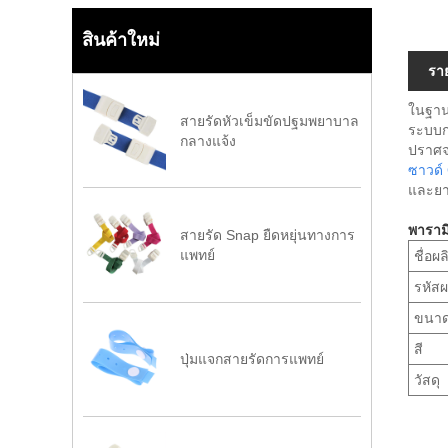
สินค้าใหม่
รา
ในฐาน
สายรัดหัวเข็มขัดปฐมพยาบาล
ระบบก
กลางแจ้ง
ปราศจ
ซาวด์
และยาเ
พาราม
สายรัด Snap ยืดหยุ่นทางการ
แพทย์
ชื่อผ
รหัสผ
ขนา
สี
ปุ่มแจกสายรัดการแพทย์
วัสดุ