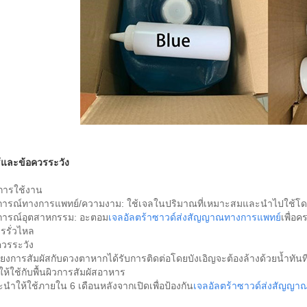
้และข้อควรระวัง
ธีการใช้งาน
ารณ์ทางการแพทย์/ความงาม: ใช้เจลในปริมาณที่เหมาะสมและนำไปใช้โดยตรงก
ารณ์อุตสาหกรรม: อะตอม
เจลอัลตร้าซาวด์ส่งสัญญาณทางการแพทย์
เพื่อค
ารรั่วไหล
ควรระวัง
ี่ยงการสัมผัสกับดวงตาหากได้รับการติดต่อโดยบังเอิญจะต้องล้างด้วยน้ำทันท
ม่ให้ใช้กับพื้นผิวการสัมผัสอาหาร
ำให้ใช้ภายใน 6 เดือนหลังจากเปิดเพื่อป้องกัน
เจลอัลตร้าซาวด์ส่งสัญญา