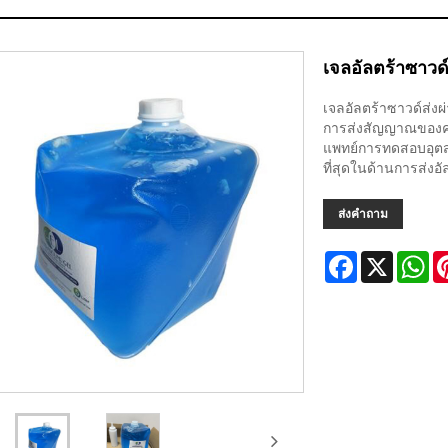
เจลอัลตร้าซาว
เจลอัลตร้าซาวด์ส่ง
การส่งสัญญาณของคลื
แพทย์การทดสอบอุตสาห
ที่สุดในด้านการส่งอั
ส่งคำถาม
Facebook
X
Wh