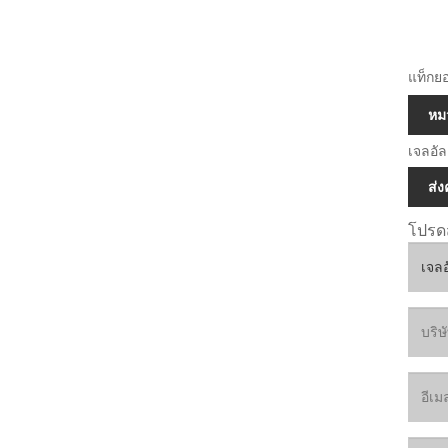
แท็กยอ
หมว
เจลอั
ส่
โปรด