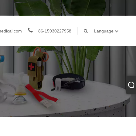
medical.com
+86-15930227958
Language