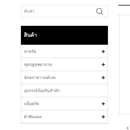
สินค้า
สายรัด
ชุดปฐมพยาบาล
อัลตราซาวนด์เจล
อุปกรณ์ป้องกันสำลัก
บล็อคกัด
ผ้าพันแผล