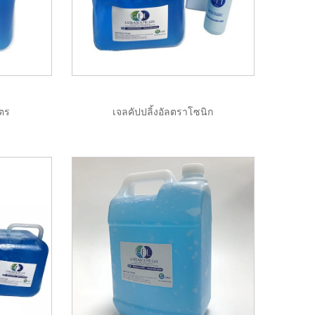
ิตร
เจลคัปปลิ้งอัลตราโซนิก