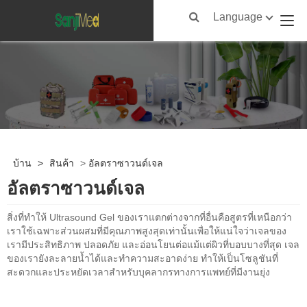
Language
บ้าน
>
สินค้า
>
อัลตราซาวนด์เจล
อัลตราซาวนด์เจล
สิ่งที่ทำให้ Ultrasound Gel ของเราแตกต่างจากที่อื่นคือสูตรที่เหนือกว่า
เราใช้เฉพาะส่วนผสมที่มีคุณภาพสูงสุดเท่านั้นเพื่อให้แน่ใจว่าเจลของ
เรามีประสิทธิภาพ ปลอดภัย และอ่อนโยนต่อแม้แต่ผิวที่บอบบางที่สุด เจล
ของเรายังละลายน้ำได้และทำความสะอาดง่าย ทำให้เป็นโซลูชันที่
สะดวกและประหยัดเวลาสำหรับบุคลากรทางการแพทย์ที่มีงานยุ่ง