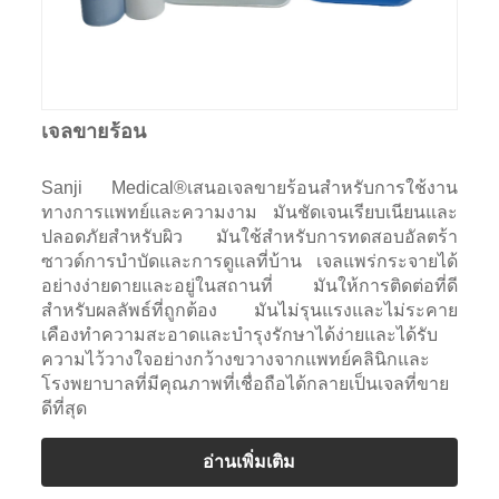
เจลขายร้อน
Sanji Medical®เสนอเจลขายร้อนสำหรับการใช้งาน
ทางการแพทย์และความงาม มันชัดเจนเรียบเนียนและ
ปลอดภัยสำหรับผิว มันใช้สำหรับการทดสอบอัลตร้า
ซาวด์การบำบัดและการดูแลที่บ้าน เจลแพร่กระจายได้
อย่างง่ายดายและอยู่ในสถานที่ มันให้การติดต่อที่ดี
สำหรับผลลัพธ์ที่ถูกต้อง มันไม่รุนแรงและไม่ระคาย
เคืองทำความสะอาดและบำรุงรักษาได้ง่ายและได้รับ
ความไว้วางใจอย่างกว้างขวางจากแพทย์คลินิกและ
โรงพยาบาลที่มีคุณภาพที่เชื่อถือได้กลายเป็นเจลที่ขาย
ดีที่สุด
อ่านเพิ่มเติม