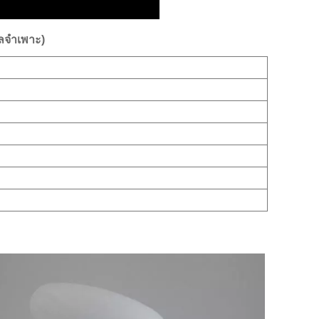
ูลจำเพาะ)
า