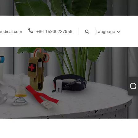
medical.com
+86-15930227958
Language