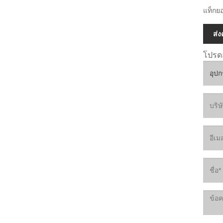
แท็กยอ
ส่
โปรด