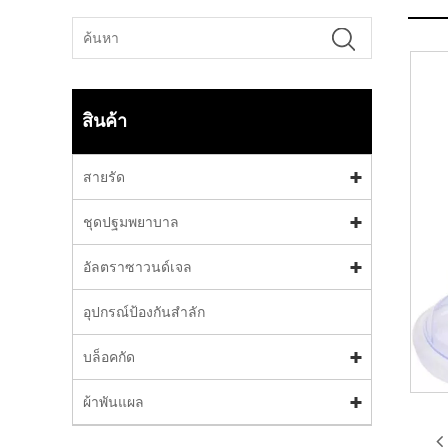
สินค้า
สายรัด
ชุดปฐมพยาบาล
อัลตราซาวนด์เจล
อุปกรณ์ป้องกันสำลัก
บล็อคกัด
ผ้าพันแผล