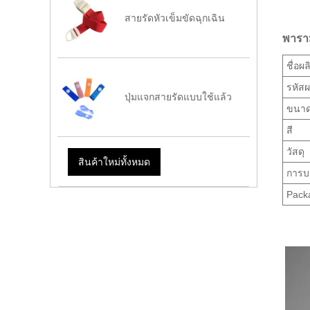
สายรัดหัวเข็มขัดฉุกเฉิน
พาราม
ชื่อผ
รหัสผ
ปุ่มแจกสายรัดแบบใช้แล้ว
ขนา
สี
วัสดุ
สินค้าใหม่ทั้งหมด
การบร
Packa