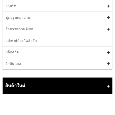
สายรัด
ชุดปฐมพยาบาล
อัลตราซาวนด์เจล
อุปกรณ์ป้องกันสำลัก
บล็อคกัด
ผ้าพันแผล
สินค้าใหม่